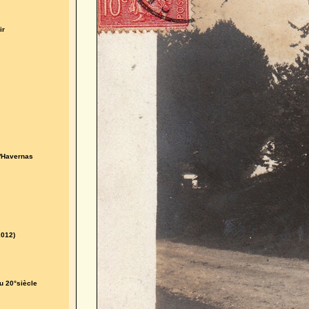
ir
d'Havernas
2012)
u 20°siècle