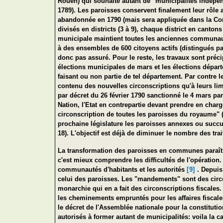
Rouen) qui souhaite autant de "municipalités indépend
1789). Les paroisses conservent finalement leur rôle a
abandonnée en 1790 (mais sera appliquée dans la Cons
divisés en districts (3 à 9), chaque district en cant
municipale maintient toutes les anciennes communau
à des ensembles de 600 citoyens actifs (distingués p
donc pas assuré. Pour le reste, les travaux sont préci
élections municipales de mars et les élections dépar
faisant ou non partie de tel département. Par contre
contenu des nouvelles circonscriptions qu'à leurs lim
par décret du 26 février 1790 sanctionné le 4 mars par
Nation, l'Etat en contrepartie devant prendre en charg
circonscription de toutes les paroisses du royaume" (T
prochaine législature les paroisses annexes ou succur
18). L'objectif est déjà de diminuer le nombre des trai
La transformation des paroisses en communes paraît 
c'est mieux comprendre les difficultés de l'opération
communautés d'habitants et les autorités
[9]
. Depuis
celui des paroisses. Les "mandements" sont des circo
monarchie qui en a fait des circonscriptions fiscale
les cheminements empruntés pour les affaires fiscales
le décret de l'Assemblée nationale pour la constitut
autorisés à former autant de municipalités: voila la c