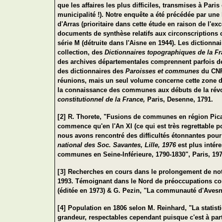
que les affaires les plus difficiles, transmises à Par
municipalité !). Notre enquête a été précédée par une 
d'Arras (prioritaire dans cette étude en raison de l'
documents de synthèse relatifs aux circonscriptions
série M (détruite dans l'Aisne en 1944). Les dictionna
collection, des
Dictionnaires topographiques de la F
des archives départementales comprennent parfois de v
des dictionnaires des
Paroisses et communes
du CNR
réunions, mais un seul volume concerne cette zone d'
la connaissance des communes aux débuts de la révolu
constitutionnel de la France,
Paris, Desenne, 1791.
[2]
R. Thorete, "Fusions de communes en région Pic
commence qu'en l'An XI (ce qui est très regrettable 
nous avons rencontré des difficultés étonnantes po
national des Soc. Savantes, Lille, 1976
est plus intére
communes en Seine-Inférieure, 1790-1830", Paris, 197
[3]
Recherches en cours dans le prolongement de no
1993. Témoignant dans le Nord de préoccupations co
(éditée en 1973) & G. Pezin, "La communauté d'Avesnes
[4]
Population en 1806 selon M. Reinhard, "La statist
grandeur, respectables cependant puisque c'est à part