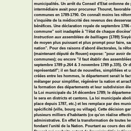
municipalités. Un arrêt du Conseil d'Etat ordonne d
intermédiaire avait pour procureur Thouret, favorabl
communes en 1789-1790. On connaît moins les réforme
s'inquiète de la médiocrité des revenus des desserva
bénéfices. Une déclaration royale de septembre 1786
commune" soit inadaptée à "l'état de chaque diocèse" 
Instruction aux assemblées de bailliages
(1789) Sieyès
de moyen plus puissant et plus prompt pour faire, sans
nation". Pour des raisons d'abord électorales, la réf
(maintenant député de Rouen) expose: "pour avoir des r
communes); ou encore "il faut établir des assemblées
septembre 1789 p.264 & 3 novembre 1789 p.335). Or d'
représentatif"; il en faut de nouvelles, simplifiées et 
créées entre les hommes, le département serait le fact
mélanger pour simplifier, régénérer la nation et arrach
la formation des départements et leur subdivision éle
la Loi municipale du 14 décembre 1789; le départeme
le sera en districts et cantons. La loi municipale abo
place depuis 1787, etc.) et les remplace par des muni
spécificité (ville, bourg ou village). Cette décision
plusieurs milliers d'habitants (ce qu'on réalise effec
administrative. En effet la transformation de toutes 
fondant l'unité de la Nation. Pourtant au cours des