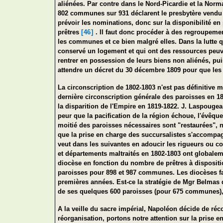
aliénées. Par contre dans le Nord-Picardie et la Norm
802 communes sur 931 déclarent le presbytère vendu e
prévoir les nominations, donc sur la disponibilité en
prêtres
[46]
. Il faut donc procéder à des regroupeme
les communes et ce bien malgré elles. Dans la lutte 
conservé un logement et qui ont des ressources peuven
rentrer en possession de leurs biens non aliénés, puis
attendre un décret du 30 décembre 1809 pour que les
La circonscription de 1802-1803 n'est pas définitive m
dernière circonscription générale des paroisses en 18
la disparition de l'Empire en 1819-1822. J. Laspoug
peur que la pacification de la région échoue, l'évêque
moitié des paroisses nécessaires sont "restaurées", n
que la prise en charge des succursalistes s'accompa
veut dans les suivantes en adoucir les rigueurs ou co
et départements maltraités en 1802-1803 ont globalem
diocèse en fonction du nombre de prêtres à dispositi
paroisses pour 898 et 987 communes. Les diocèses favo
premières années. Est-ce la stratégie de Mgr Belmas 
de ses quelques 600 paroisses (pour 675 communes), 
A la veille du sacre impérial, Napoléon décide de réc
réorganisation, portons notre attention sur la prise 