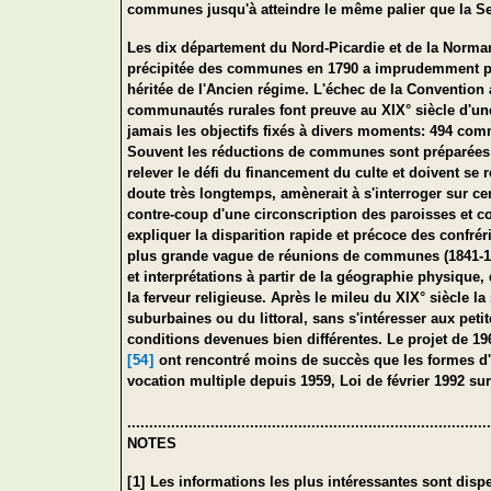
communes jusqu'à atteindre le même palier que la Sei
Les dix département du Nord-Picardie et de la Norm
précipitée des communes en 1790 a imprudemment perpé
héritée de l'Ancien régime. L'échec de la Convention a
communautés rurales font preuve au XIX° siècle d'une
jamais les objectifs fixés à divers moments: 494 comm
Souvent les réductions de communes sont préparées e
relever le défi du financement du culte et doivent se
doute très longtemps, amènerait à s'interroger sur ce
contre-coup d'une circonscription des paroisses et co
expliquer la disparition rapide et précoce des confré
plus grande vague de réunions de communes (1841-184
et interprétations à partir de la géographie physique, 
la ferveur religieuse. Après le mileu du XIX° siècle
suburbaines ou du littoral, sans s'intéresser aux pe
conditions devenues bien différentes. Le projet de 19
[54]
ont rencontré moins de succès que les formes d'
vocation multiple depuis 1959, Loi de février 1992 
...................................................................................
NOTES
[1]
Les informations les plus intéressantes sont disp