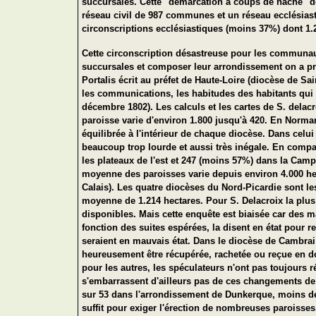
succursales. Cette "démarcation à coups de hache" do
réseau civil de 987 communes et un réseau ecclésiast
circonscriptions ecclésiastiques (moins 37%) dont 1.
Cette circonscription désastreuse pour les communautés
succursales et composer leur arrondissement on a pris
Portalis écrit au préfet de Haute-Loire (diocèse de Saint
les communications, les habitudes des habitants qui 
décembre 1802). Les calculs et les cartes de S. delacr
paroisse varie d'environ 1.800 jusqu'à 420. En Norman
équilibrée à l'intérieur de chaque diocèse. Dans cel
beaucoup trop lourde et aussi très inégale. En compar
les plateaux de l'est et 247 (moins 57%) dans la Campa
moyenne des paroisses varie depuis environ 4.000 he
Calais). Les quatre diocèses du Nord-Picardie sont l
moyenne de 1.214 hectares. Pour S. Delacroix la plus 
disponibles. Mais cette enquête est biaisée car des ma
fonction des suites espérées, la disent en état pour 
seraient en mauvais état. Dans le diocèse de Cambrai 
heureusement être récupérée, rachetée ou reçue en do
pour les autres, les spéculateurs n'ont pas toujours ré
s'embarrassent d'ailleurs pas de ces changements de 
sur 53 dans l'arrondissement de Dunkerque, moins de l
suffit pour exiger l'érection de nombreuses paroisses.