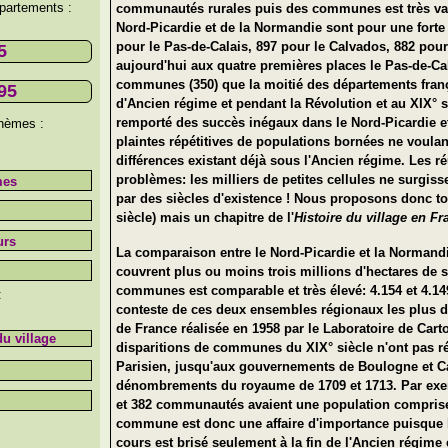
épartements :
communautés rurales puis des communes est très va
Nord-Picardie et de la Normandie sont pour une forte
pour le Pas-de-Calais, 897 pour le Calvados, 882 pou
5
aujourd'hui aux quatre premières places le Pas-de-Cal
communes (350) que la moitié des départements françai
95
d'Ancien régime et pendant la Révolution et au XIX° s
remporté des succès inégaux dans le Nord-Picardie et
thèmes :
plaintes répétitives de populations bornées ne voula
différences existant déjà sous l'Ancien régime. Les 
problèmes: les milliers de petites cellules ne surgis
mes
par des siècles d'existence ! Nous proposons donc to
siècle) mais un chapitre de l'
Histoire du village en Fr
urs
La comparaison entre le Nord-Picardie et la Normandi
couvrent plus ou moins trois millions d'hectares de s
communes est comparable et très élevé: 4.154 et 4.14
:
conteste de ces deux ensembles régionaux les plus div
de France réalisée en 1958 par le Laboratoire de Car
du village
disparitions de communes du XIX° siècle n'ont pas ré
Parisien, jusqu'aux gouvernements de Boulogne et Cala
dénombrements du royaume de 1709 et 1713. Par exem
et 382 communautés avaient une population comprise 
commune est donc une affaire d'importance puisque l
cours est brisé seulement à la fin de l'Ancien régime 