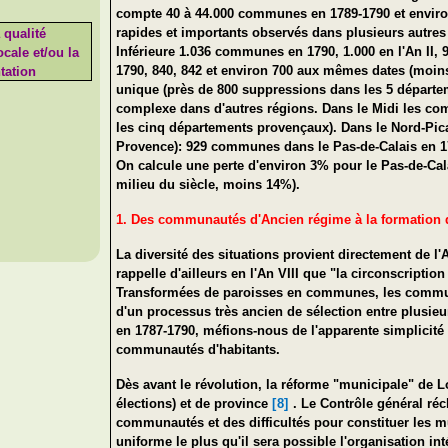
compte 40 à 44.000 communes en 1789-1790 et environ
rapides et importants observés dans plusieurs autres 
 qualité
Inférieure 1.036 communes en 1790, 1.000 en l'An II,
cale et/ou la
1790, 840, 842 et environ 700 aux mêmes dates (moin
tation
unique (près de 800 suppressions dans les 5 départe
complexe dans d'autres régions. Dans le Midi les co
les cinq départements provençaux). Dans le Nord-Pi
Provence): 929 communes dans le Pas-de-Calais en 17
On calcule une perte d'environ 3% pour le Pas-de-Cal
milieu du siècle, moins 14%).
1. Des communautés d'Ancien régime à la formation
La diversité des situations provient directement de l
rappelle d'ailleurs en l'An VIII que "la circonscripti
Transformées de paroisses en communes, les communau
d'un processus très ancien de sélection entre plusie
en 1787-1790, méfions-nous de l'apparente simplicit
communautés d'habitants.
Dès avant le révolution, la réforme "municipale" de
élections) et de province
[8]
. Le Contrôle général ré
communautés et des difficultés pour constituer les mu
uniforme le plus qu'il sera possible l'organisation i