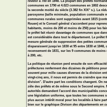
revenir à 700 en 1848. La plupart des préfets normand
communes en 1790 et 4.023 communes en 1802 descend
la seconde moitié du siècle (3.382 fin XIX° s.). La ré
paroxysme (taille minimale, population communale mod
communes rurales sont supprimées avant 1815 (contre
Rouen) et le Conseil général s'accordent pour repren
habitants, moins de 200 et moins de 250) pour les fai
le préfet fait réunir davantage de communes que dans 
est considérable dans tout le département. Le préfet f
mesure générale de suppression des petites communes
disparaissent jusqu'en 1830 et 95 entre 1830 et 1848, 
recensement de 1831, sur les 9 communes de moins d
à 200, etc.
La politique de réunion perd ensuite de son efficacit
préfectures renferment des dizaines de pétitions p
souvent pour mille causes diverses de la division ent
vingt-cinq ans, il nous est permis de craindre que m
division". D'autre part les conditions changent. On n
zèle des préfets et de même sous le Second empire. M
autorités demandent l'accord des municipalités concer
une législation uniforme, que toutes les communes s
plus aucun intérêt moral pour les localités à faire par
bien sur le graphique
Divison des départements en