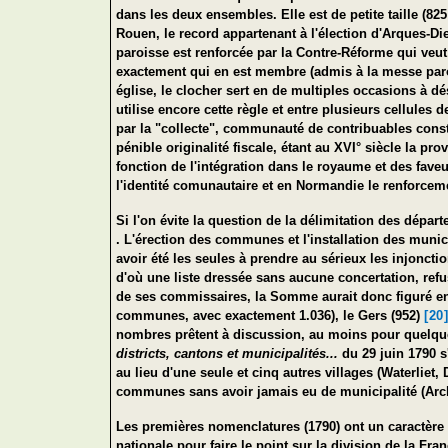
dans les deux ensembles. Elle est de petite taille (8
Rouen, le record appartenant à l'élection d'Arques-D
paroisse est renforcée par la Contre-Réforme qui veut 
exactement qui en est membre (admis à la messe parois
église, le clocher sert en de multiples occasions à dé
utilise encore cette règle et entre plusieurs cellules
par la "collecte", communauté de contribuables constit
pénible originalité fiscale, étant au XVI° siècle la p
fonction de l'intégration dans le royaume et des fave
l'identité comunautaire et en Normandie le renforcem
Si l'on évite la question de la délimitation des dépar
. L'érection des communes et l'installation des muni
avoir été les seules à prendre au sérieux les injonc
d'où une liste dressée sans aucune concertation, re
de ses commissaires, la Somme aurait donc figuré en 
communes, avec exactement 1.036), le Gers (952)
[20
nombres prêtent à discussion, au moins pour quelque
districts, cantons et municipalités...
du 29 juin 1790 s
au lieu d'une seule et cinq autres villages (Waterliet
communes sans avoir jamais eu de municipalité (Arc
Les premières nomenclatures (1790) ont un caractère pr
nationale pour faire le point sur la division de la F