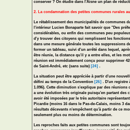
conserver ? On étudie dans l'Aisne un plan de réduc
2. La condamnation des petites communes rurales au 
Le rétablissement des municipalités de communes dans
l'intérieur Lucien Bonaparte fait savoir que "Des pré
considérables, ou enfin des communes peu populeuses e
d'y trouver des citoyens qui remplissent les fonction
dans une mesure générale toutes les suppressions d
former un tableau, suivi d'un arrêté dans lequel, aprè
être réunie, la distance qu'il y a entre elles, et les
réunion est immédiatement conçu pour supprimer 424 
de Saint-André, etc (sans suite)
[24]
.
La situation peut être appréciée à partir d'une nouvel
défini au temps de la Convention
[26]
. D'un registre
1.096). Cette diminution s'explique par des réunion
a une évolution très originale puisqu'en partant des 
avoir été imposées par le très autoritaire représent
Picardie (moins 16 dans le Pas-de-Calais, moins 3 d
résultats décevants n'empêchent qu'à partir de ce m
seulement plus ou moins de détermination.
Les reproches faits aux petites communes sont toujour