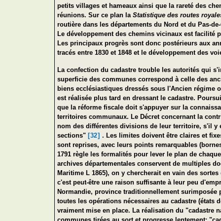
petits villages et hameaux ainsi que la rareté des ch
réunions. Sur ce plan la
Statistique des routes royal
routière dans les départements du Nord et du Pas-de-C
Le développement des chemins vicinaux est facilité p
Les principaux progrès sont donc postérieurs aux a
tracés entre 1830 et 1848 et le développement des vo
La confection du cadastre trouble les autorités qui 
superficie des communes correspond à celle des ancie
biens ecclésiastiques dressés sous l'Ancien régime ou 
est réalisée plus tard en dressant le cadastre. Pours
que la réforme fiscale doit s'appuyer sur la connaissa
territoires communaux. Le Décret concernant la contr
nom des différentes divisions de leur territoire, s'il y
sections"
[32]
. Les limites doivent être claires et fi
sont reprises, avec leurs points remarquables (bornes
1791 règle les formalités pour lever le plan de chaqu
archives départementales conservent de multiples do
Maritime L 1865), on y chercherait en vain des sortes
c'est peut-être une raison suffisante à leur peu d'emp
Normandie, province traditionnellement surimposée pa
toutes les opérations nécessaires au cadastre (états d
vraiment mise en place. La réalisation du "cadastre 
communes tirées au sort et progresse lentement; "cad