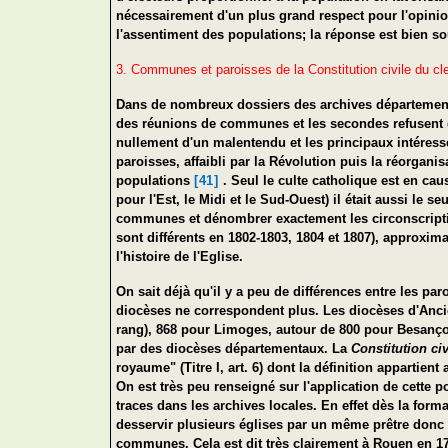
nécessairement d'un plus grand respect pour l'opini
l'assentiment des populations; la réponse est bien s
3. Communes et paroisses de la Constitution civile du cl
Dans de nombreux dossiers des archives départementa
des réunions de communes et les secondes refusent des
nullement d'un malentendu et les principaux intéressé
paroisses, affaibli par la Révolution puis la réorgani
populations
[41]
. Seul le culte catholique est en ca
pour l'Est, le Midi et le Sud-Ouest) il était aussi le 
communes et dénombrer exactement les circonscription
sont différents en 1802-1803, 1804 et 1807), approx
l'histoire de l'Eglise.
On sait déjà qu'il y a peu de différences entre les 
diocèses ne correspondent plus. Les diocèses d'Ancie
rang), 868 pour Limoges, autour de 800 pour Besanço
par des diocèses départementaux. La
Constitution ci
royaume" (Titre I, art. 6) dont la définition appartie
On est très peu renseigné sur l'application de cette 
traces dans les archives locales. En effet dès la form
desservir plusieurs églises par un même prêtre donc 
communes. Cela est dit très clairement à Rouen en 179