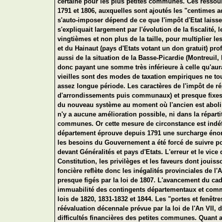
certaine pour les plus petites communes. Ces ressou
1791 et 1806, auxquelles sont ajoutés les "centimes
s'auto-imposer dépend de ce que l'impôt d'Etat laiss
s'expliquait largement par l'évolution de la fiscalit
vingtièmes et non plus de la taille, pour multiplier l
et du Hainaut (pays d'Etats votant un don gratuit) pr
aussi de la situation de la Basse-Picardie (Montreuil, 
donc payant une somme très inférieure à celle qu'aurai
vieilles sont des modes de taxation empiriques ne t
assez longue période. Les caractères de l'impôt de ré
d'arrondissements puis communaux) et presque fixes.
du nouveau système au moment où l'ancien est aboli (j
n'y a aucune amélioration possible, ni dans la répart
communes. Or cette mesure de circonstance est indéf
département éprouve depuis 1791 une surcharge énorme 
les besoins du Gouvernement a été forcé de suivre pou
devant Généralités et pays d'Etats. L'erreur et le vic
Constitution, les privilèges et les faveurs dont jouiss
foncière reflète donc les inégalités provinciales de
presque figés par la loi de 1807. L'avancement du ca
immuabilité des contingents départementaux et commu
lois de 1820, 1831-1832 et 1844. Les "portes et fenêtr
réévaluation décennale prévue par la loi de l'An VII,
difficultés financières des petites communes. Quant