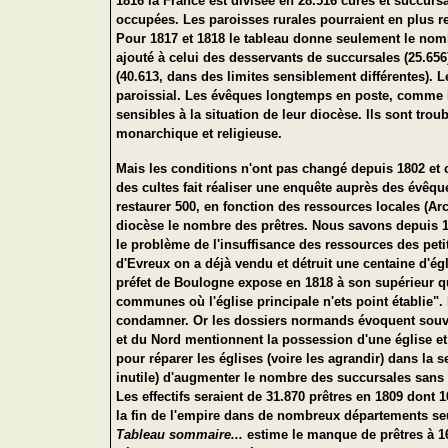
1816 la France est divisée en 28.516 cures et succurs
occupées. Les paroisses rurales pourraient en plus r
Pour 1817 et 1818 le tableau donne seulement le nombr
ajouté à celui des desservants de succursales (25.656
(40.613, dans des limites sensiblement différentes). 
paroissial. Les évêques longtemps en poste, comme B
sensibles à la situation de leur diocèse. Ils sont trou
monarchique et religieuse.
Mais les conditions n'ont pas changé depuis 1802 et c
des cultes fait réaliser une enquête auprès des évêqu
restaurer 500, en fonction des ressources locales (Ar
diocèse le nombre des prêtres. Nous savons depuis 18
le problème de l'insuffisance des ressources des pet
d'Evreux on a déjà vendu et détruit une centaine d'égl
préfet de Boulogne expose en 1818 à son supérieur qu
communes où l'église principale n'ets point établie". P
condamner. Or les dossiers normands évoquent souve
et du Nord mentionnent la possession d'une église et
pour réparer les églises (voire les agrandir) dans la s
inutile) d'augmenter le nombre des succursales sans 
Les effectifs seraient de 31.870 prêtres en 1809 dont
la fin de l'empire dans de nombreux départements seu
Tableau sommaire...
estime le manque de prêtres à 1