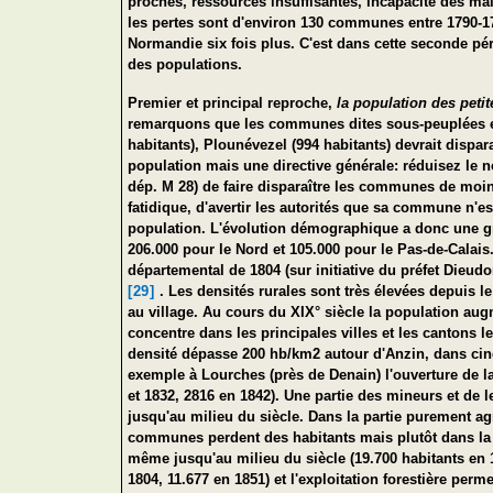
proches, ressources insuffisantes, incapacité des ma
les pertes sont d'environ 130 communes entre 1790-17
Normandie six fois plus. C'est dans cette seconde pér
des populations.
Premier et principal reproche,
la population des peti
remarquons que les communes dites sous-peuplées en 
habitants), Plounévezel (994 habitants) devrait dispar
population mais une directive générale: réduisez le 
dép. M 28) de faire disparaître les communes de moins
fatidique, d'avertir les autorités que sa commune n'
population. L'évolution démographique a donc une gra
206.000 pour le Nord et 105.000 pour le Pas-de-Calai
départemental de 1804 (sur initiative du préfet Dieud
[29]
. Les densités rurales sont très élevées depuis l
au village. Au cours du XIX° siècle la population aug
concentre dans les principales villes et les cantons 
densité dépasse 200 hb/km2 autour d'Anzin, dans cinq
exemple à Lourches (près de Denain) l'ouverture de la
et 1832, 2816 en 1842). Une partie des mineurs et de l
jusqu'au milieu du siècle. Dans la partie purement agr
communes perdent des habitants mais plutôt dans la 
même jusqu'au milieu du siècle (19.700 habitants en 
1804, 11.677 en 1851) et l'exploitation forestière per