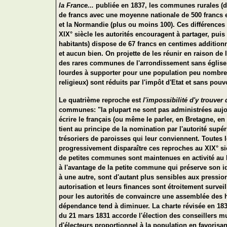
la France...
publiée en 1837, les communes rurales (dé
de francs avec une moyenne nationale de 500 francs et
et la Normandie (plus ou moins 100). Ces différences 
XIX° siècle les autorités encouragent à partager, puis
habitants) dispose de 67 francs en centimes additionn
et aucun bien. On projette de les réunir en raison de l
des rares communes de l'arrondissement sans église.
lourdes à supporter pour une population peu nombreus
religieux) sont réduits par l'impôt d'Etat et sans pou
Le quatrième reproche est
l'impossibilité d'y trouve
communes: "la plupart ne sont pas administrées aujou
écrire le français (ou même le parler, en Bretagne, e
tient au principe de la nomination par l'autorité supér
trésoriers de paroisses qui leur conviennent. Toutes l
progressivement disparaître ces reproches au XIX° s
de petites communes sont maintenues en activité au bé
à l'avantage de la petite commune qui préserve son i
à une autre, sont d'autant plus sensibles aux pression
autorisation et leurs finances sont étroitement survei
pour les autorités de convaincre une assemblée des h
dépendance tend à diminuer. La charte révisée en 1830
du 21 mars 1831 accorde l'élection des conseillers m
d'électeurs proportionnel à la population en favoris