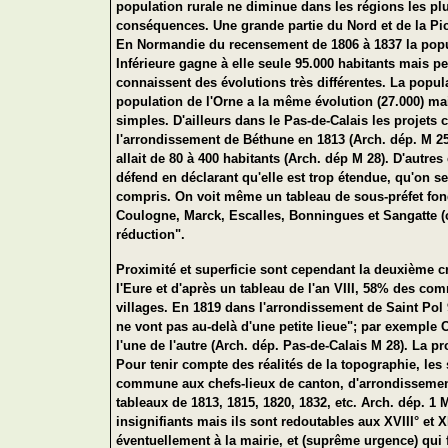
population rurale ne diminue dans les régions les pl
conséquences. Une grande partie du Nord et de la Pi
En Normandie du recensement de 1806 à 1837 la popul
Inférieure gagne à elle seule 95.000 habitants mais 
connaissent des évolutions très différentes. La pop
population de l'Orne a la même évolution (27.000) m
simples. D'ailleurs dans le Pas-de-Calais les projet
l'arrondissement de Béthune en 1813 (Arch. dép. M 25
allait de 80 à 400 habitants (Arch. dép M 28). D'autr
défend en déclarant qu'elle est trop étendue, qu'on se
compris. On voit même un tableau de sous-préfet fond
Coulogne, Marck, Escalles, Bonningues et Sangatte (
réduction".
Proximité et superficie sont cependant la deuxième 
l'Eure et d'après un tableau de l'an VIII, 58% des c
villages. En 1819 dans l'arrondissement de Saint Pol
ne vont pas au-delà d'une petite lieue"; par exemple 
l'une de l'autre (Arch. dép. Pas-de-Calais M 28). La 
Pour tenir compte des réalités de la topographie, les
commune aux chefs-lieux de canton, d'arrondissemen
tableaux de 1813, 1815, 1820, 1832, etc.
Arch. dép. 1 
insignifiants mais ils sont redoutables aux XVIII° et XI
éventuellement à la mairie, et (suprême urgence) qui 