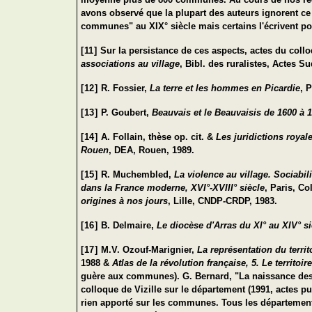
avons observé que la plupart des auteurs ignorent c
communes" au XIX° siècle mais certains l'écrivent pour
[11]
Sur la persistance de ces aspects, actes du coll
associations au village
, Bibl. des ruralistes, Actes 
[12]
R. Fossier,
La terre et les hommes en Picardie
, 
[13]
P. Goubert,
Beauvais et le Beauvaisis de 1600 à 
[14]
A. Follain, thèse op. cit. &
Les juridictions royal
Rouen
, DEA, Rouen, 1989.
[15]
R. Muchembled,
La violence au village. Sociabi
dans la France moderne, XVI°-XVIII° siècle
, Paris, Co
origines à nos jours
, Lille, CNDP-CRDP, 1983.
[16]
B. Delmaire,
Le diocèse d'Arras du XI° au XIV° si
[17]
M.V. Ozouf-Marignier,
La représentation du territ
1988 &
Atlas de la révolution française, 5. Le territoir
guère aux communes). G. Bernard, "La naissance des
colloque de Vizille sur le département (1991, actes pu
rien apporté sur les communes. Tous les départements