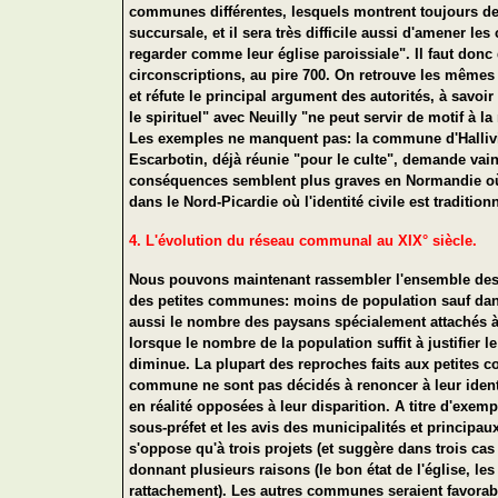
communes différentes, lesquels montrent toujours de
succursale, et il sera très difficile aussi d'amener l
regarder comme leur église paroissiale". Il faut donc
circonscriptions, au pire 700. On retrouve les même
et réfute le principal argument des autorités, à sav
le spirituel" avec Neuilly "ne peut servir de motif à l
Les exemples ne manquent pas: la commune d'Hallivil
Escarbotin, déjà réunie "pour le culte", demande vain
conséquences semblent plus graves en Normandie où l'
dans le Nord-Picardie où l'identité civile est tradition
4. L'évolution du réseau communal au XIX° siècle.
Nous pouvons maintenant rassembler l'ensemble des i
des petites communes: moins de population sauf dans l
aussi le nombre des paysans spécialement attachés à le
lorsque le nombre de la population suffit à justifier
diminue. La plupart des reproches faits aux petites c
commune ne sont pas décidés à renoncer à leur identi
en réalité opposées à leur disparition. A titre d'exem
sous-préfet et les avis des municipalités et principa
s'oppose qu'à trois projets (et suggère dans trois ca
donnant plusieurs raisons (le bon état de l'église, le
rattachement). Les autres communes seraient favorab