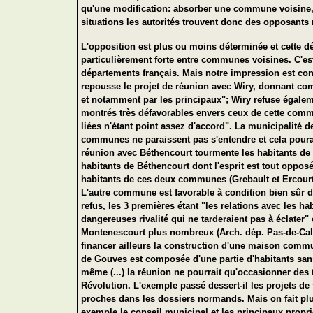
qu'une modification: absorber une commune voisine, a
situations les autorités trouvent donc des opposants 
L'opposition est plus ou moins déterminée et cette d
particulièrement forte entre communes voisines. C'es
départements français. Mais notre impression est conf
repousse le projet de réunion avec Wiry, donnant comm
et notamment par les principaux"; Wiry refuse égal
montrés très défavorables envers ceux de cette comm
liées n'étant point assez d'accord". La municipalité 
communes ne paraissent pas s'entendre et cela pourai
réunion avec Béthencourt tourmente les habitants de T
habitants de Béthencourt dont l'esprit est tout oppos
habitants de ces deux communes (Grebault et Ercourt)
L'autre commune est favorable à condition bien sûr d'
refus, les 3 premières étant "les relations avec les h
dangereuses rivalité qui ne tarderaient pas à éclater"
Montenescourt plus nombreux (Arch. dép. Pas-de-Calais
financer ailleurs la construction d'une maison commu
de Gouves est composée d'une partie d'habitants sans
même (...) la réunion ne pourrait qu'occasionner des
Révolution. L'exemple passé dessert-il les projets de 
proches dans les dossiers normands. Mais on fait plu
exemple le conseil municipal et les principaux propri