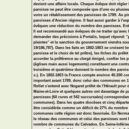
devient une affaire locale. Chaque évêque doit régler 
paroisse ne peut être composée que d'une ou plusieu
voire un rétablissement des paroisses de 1789. Au 
paroisses d'Ancien régime. Il faut aussi garder à l'
évêques une réduction du nombre des paroisses. Entr
Il est recommandé aux évêques de ne traiter qu'avec le 
demander des précisions à Portalis, lequel répond: "po
plaintes" et la sanction du gouvernement viendra soute
19/186,787). Dans les faits en 1802-1803 se croisent 
paroisse et le choix de tel prêtre), les fiches du préfe
accorder la préférence au clergé émigré, confier les 
(églises mais aussi logements) constituent une cont
troisième et quatrième donnent le nombre des paroisse
s.). En 1802-1803 la France compte environ 40.200 c
important avant 1789, donc celui des communes en 179
Rollet s'entend avec Nogaret préfet de l'Hérault pou
Maine-et-Loire et quelques autres ont davantage de 
paroisses (60 cures et 542 succursales) correspondan
communes). Dans les quatre diocèses et cinq départe
être considérée comme un déficit de 27% du nombre 
communes cette région est donc favorisée. En Norman
le réseau des communes et celui des paroisses sont 
nombre de communes du Calvados. En Seine-Inférieure 