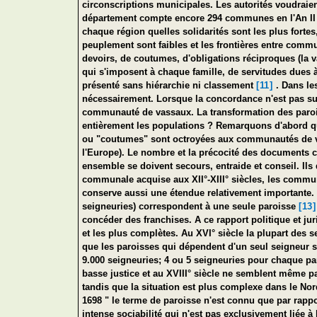
circonscriptions municipales. Les autorités voudraien
département compte encore 294 communes en l'An II et
chaque région quelles solidarités sont les plus forte
peuplement sont faibles et les frontières entre commu
devoirs, de coutumes, d'obligations réciproques (la 
qui s'imposent à chaque famille, de servitudes dues à 
présenté sans hiérarchie ni classement
[11]
. Dans le
nécessairement. Lorsque la concordance n'est pas suff
communauté de vassaux. La transformation des parois
entièrement les populations ? Remarquons d'abord qu'
ou "coutumes" sont octroyées aux communautés de vil
l'Europe). Le nombre et la précocité des documents c
ensemble se doivent secours, entraide et conseil. Ils
communale acquise aux XII°-XIII° siècles, les commu
conserve aussi une étendue relativement importante. 
seigneuries) correspondent à une seule paroisse
[13]
concéder des franchises. A ce rapport politique et j
et les plus complètes. Au XVI° siècle la plupart des se
que les paroisses qui dépendent d'un seul seigneur s
9.000 seigneuries; 4 ou 5 seigneuries pour chaque par
basse justice et au XVIII° siècle ne semblent même pa
tandis que la situation est plus complexe dans le No
1698 " le terme de paroisse n'est connu que par rappo
intense sociabilité qui n'est pas exclusivement liée à 