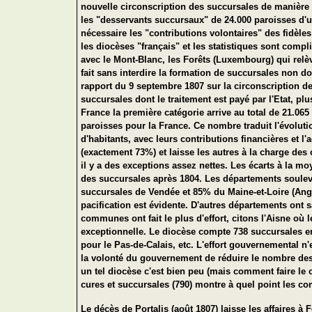
nouvelle circonscription des succursales de manière 
les "desservants succursaux" de 24.000 paroisses d'u
nécessaire les "contributions volontaires" des fidèle
les diocèses "français" et les statistiques sont com
avec le Mont-Blanc, les Forêts (Luxembourg) qui relèv
fait sans interdire la formation de succursales non d
rapport du 9 septembre 1807 sur la circonscription d
succursales dont le traitement est payé par l'Etat, p
France la première catégorie arrive au total de 21.0
paroisses pour la France. Ce nombre traduit l'évoluti
d'habitants, avec leurs contributions financières et l
(exactement 73%) et laisse les autres à la charge d
il y a des exceptions assez nettes. Les écarts à la m
des succursales après 1804. Les départements soulev
succursales de Vendée et 85% du Maine-et-Loire (Anger
pacification est évidente. D'autres départements ont
communes ont fait le plus d'effort, citons l'Aisne où 
exceptionnelle. Le diocèse compte 738 succursales e
pour le Pas-de-Calais, etc. L'effort gouvernemental n
la volonté du gouvernement de réduire le nombre des p
un tel diocèse c'est bien peu (mais comment faire le 
cures et succursales (790) montre à quel point les co
Le décès de Portalis (août 1807) laisse les affaires à