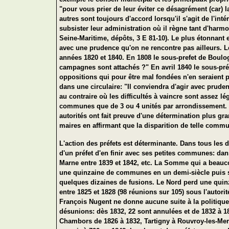
"pour vous prier de leur éviter ce désagrément (car) 
autres sont toujours d'accord lorsqu'il s'agit de l'in
subsister leur administration où il règne tant d'harmo
Seine-Maritime, dépôts, 3 E 81-10). Le plus étonnant e
avec une prudence qu'on ne rencontre pas ailleurs. L
années 1820 et 1840. En 1808 le sous-prefet de Boulo
campagnes sont attachés ?" En avril 1840 le sous-pré
oppositions qui pour être mal fondées n'en seraient 
dans une circulaire: "Il conviendra d'agir avec pruden
au contraire où les difficultés à vaincre sont assez l
communes que de 3 ou 4 unités par arrondissement. 
autorités ont fait preuve d'une détermination plus g
maires en affirmant que la disparition de telle commu
L'action des préfets est déterminante. Dans tous les 
d'un préfet d'en finir avec ses petites communes: dan
Marne entre 1839 et 1842, etc. La Somme qui a beauco
une quinzaine de communes en un demi-siècle puis se
quelques dizaines de fusions. Le Nord perd une quin
entre 1825 et 1828 (98 réunions sur 105) sous l'auto
François Nugent ne donne aucune suite à la politique
désunions: dès 1832, 22 sont annulées et de 1832 à 1
Chambors de 1826 à 1832, Tartigny à Rouvroy-les-Merl