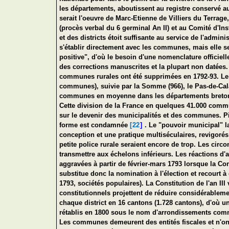
les départements, aboutissent au registre conservé a
serait l'oeuvre de Marc-Etienne de Villiers du Terrag
(procès verbal du 6 germinal An II) et au Comité d'In
et des districts étoit suffisante au service de l'admi
s'établir directement avec les communes, mais elle se
positive", d'où le besoin d'une nomenclature officie
des corrections manuscrites et la plupart non datées.
communes rurales ont été supprimées en 1792-93. Le 
communes), suivie par la Somme (966), le Pas-de-Calai
communes en moyenne dans les départements bretons).
Cette division de la France en quelques 41.000 comm
sur le devenir des municipalités et des communes. Pie
forme est condamnée
[22
]
. Le "pouvoir municipal" l
conception et une pratique multiséculaires, revigoré
petite police rurale seraient encore de trop. Les circ
transmettre aux échelons inférieurs. Les réactions d'
aggravées à partir de février-mars 1793 lorsque la Co
substitue donc la nomination à l'élection et recourt à
1793, sociétés populaires). La Constitution de l'an II
constitutionnels projettent de réduire considérableme
chaque district en 16 cantons (1.728 cantons), d'où 
rétablis en 1800 sous le nom d'arrondissements com
Les communes demeurent des entités fiscales et n'ont 