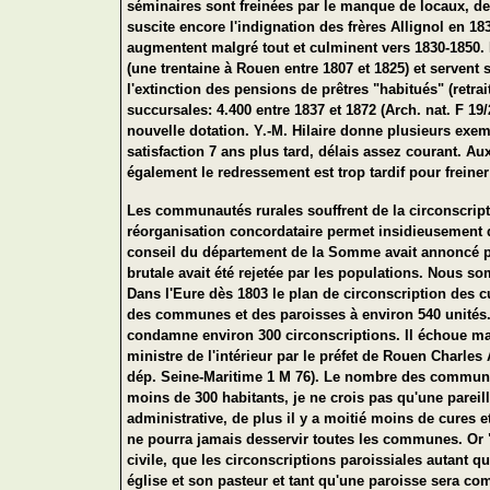
séminaires sont freinées par le manque de locaux, de r
suscite encore l'indignation des frères Allignol en 183
augmentent malgré tout et culminent vers 1830-1850.
(une trentaine à Rouen entre 1807 et 1825) et servent 
l'extinction des pensions de prêtres "habitués" (retra
succursales: 4.400 entre 1837 et 1872 (Arch. nat. F 1
nouvelle dotation. Y.-M. Hilaire donne plusieurs exe
satisfaction 7 ans plus tard, délais assez courant. A
également le redressement est trop tardif pour frein
Les communautés rurales souffrent de la circonscript
réorganisation concordataire permet insidieusement d
conseil du département de la Somme avait annoncé p
brutale avait été rejetée par les populations. Nous 
Dans l'Eure dès 1803 le plan de circonscription des 
des communes et des paroisses à environ 540 unités. L
condamne environ 300 circonscriptions. Il échoue mai
ministre de l'intérieur par le préfet de Rouen Charles
dép. Seine-Maritime 1 M 76). Le nombre des communes
moins de 300 habitants, je ne crois pas qu'une pareill
administrative, de plus il y a moitié moins de cure
ne pourra jamais desservir toutes les communes. Or "
civile, que les circonscriptions paroissiales autan
église et son pasteur et tant qu'une paroisse sera co