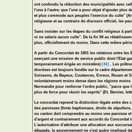
ont confondu la réduction des municipalités avec cel
l'une à l'autre; que l'une a pour objet d'ajouter plus 
et plus commode aux peuples l'exercice du culte" (Arc
religieuse et au contraire du discours officiel, les 
Sans insister sur les étapes du conflit religieux à p
ni ne salarie aucun culte". De la fin 94 au rétablisse
plus, officiellement du moins. Dans cette même péri
A partir du Concordat de 1801 les relations entre les Eg
exerçant une mission de service public dont l'Etat gara
temporairement érigée en ministère)
[44]
. Les prêtre
diocèses est toujours fondée sur le cadre départeme
Soissons, de Bayeux, Coutances, Evreux, Rouen et Sé
volontairement moins dense dans les régions moins peu
Normandie
pour renforcer l'ordre public, "parce que l
plus de force pour réunir les esprits" (Et. Bernier, le
Le concordat reprend la distinction légale entre des c
des paroisses (fonts baptismaux, droits de sépulture,
ou canton doit comprendre au moins une paroisse et a
d'argent et contrairement aux accords du Concordat l
L'autorisation d'attribuer une allocation aux succurs
dégagée, le gouvernement ne s'est guère impliqué dans