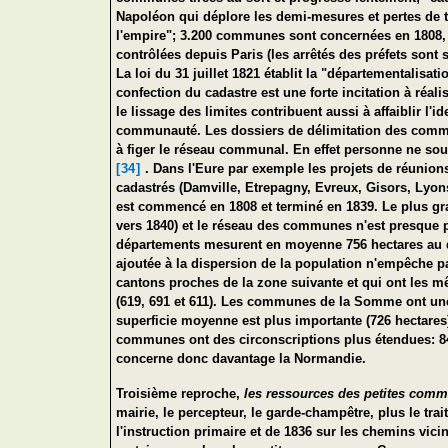
Napoléon qui déplore les demi-mesures et pertes de
l'empire"; 3.200 communes sont concernées en 1808, 
contrôlées depuis Paris (les arrêtés des préfets sont 
La loi du 31 juillet 1821 établit la "départementalisat
confection du cadastre est une forte incitation à réal
le lissage des limites contribuent aussi à affaiblir l
communauté. Les dossiers de délimitation des commun
à figer le réseau communal. En effet personne ne sou
[34]
. Dans l'Eure par exemple les projets de réunio
cadastrés (Damville, Etrepagny, Evreux, Gisors, Lyons
est commencé en 1808 et terminé en 1839. Le plus g
vers 1840) et le réseau des communes n'est presque p
départements mesurent en moyenne 756 hectares au déb
ajoutée à la dispersion de la population n'empêche pa
cantons proches de la zone suivante et qui ont les m
(619, 691 et 611). Les communes de la Somme ont une 
superficie moyenne est plus importante (726 hectares)
communes ont des circonscriptions plus étendues: 841
concerne donc davantage la Normandie.
Troisième reproche,
les ressources des petites comm
mairie, le percepteur, le garde-champêtre, plus le trait
l'instruction primaire et de 1836 sur les chemins vic