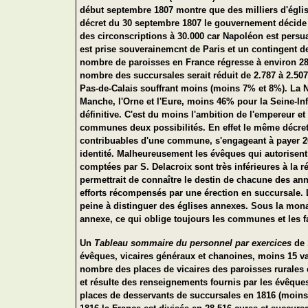
début septembre 1807 montre que des milliers d'églis
décret du 30 septembre 1807 le gouvernement décide d
des circonscriptions à 30.000 car Napoléon est persuad
est prise souverainemcnt de Paris et un contingent de 
nombre de paroisses en France régresse à environ 28.4
nombre des succursales serait réduit de 2.787 à 2.50
Pas-de-Calais souffrant moins (moins 7% et 8%). La 
Manche, l'Orne et l'Eure, moins 46% pour la Seine-Inf
définitive. C'est du moins l'ambition de l'empereur et 
communes deux possibilités. En effet le même décret
contribuables d'une commune, s'engageant à payer 200
identité. Malheureusement les évêques qui autorisent
comptées par S. Delacroix sont très inférieures à la ré
permettrait de connaître le destin de chacune des a
efforts récompensés par une érection en succursale.
peine à distinguer des églises annexes. Sous la monar
annexe, ce qui oblige toujours les communes et les fa
Un
Tableau sommaire du personnel par exercices
de 
évêques, vicaires généraux et chanoines, moins 15 vac
nombre des places de vicaires des paroisses rurales e
et résulte des renseignements fournis par les évêques"
places de desservants de succursales en 1816 (moins 3