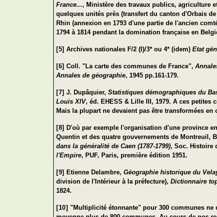
France...
, Ministère des travaux publics, agriculture 
quelques unités près (transfert du canton d'Orbais de
Rhin (annexion en 1793 d'une partie de l'ancien com
1794 à 1814 pendant la domination française en Belg
[5]
Archives nationales F/2
(
I)/3* ou 4* (idem)
Etat gén
[6]
Coll. "La carte des communes de France",
Annale
Annales de géographie
, 1945 pp.161-179.
[7]
J. Dupâquier,
Statistiques démographiques du Bas
Louis XIV
, éd. EHESS & Lille III, 1979. A ces petites
Mais la plupart ne devaient pas être transformées e
[8]
D'où par exemple l'organisation d'une province en
Quentin et des quatre gouvernements de Montreuil, B
dans la généralité de Caen (1787-1799)
, Soc. Histoire
l'Empire
, PUF, Paris, première édition 1951.
[9]
Etienne Delambre,
Géographie historique du Velay
division de l'Intérieur à la préfecture),
Dictionnaire to
1824.
[10]
"Multiplicité étonnante" pour 300 communes ne 
moyenne plus de 800 communes. Au cours de nos rec